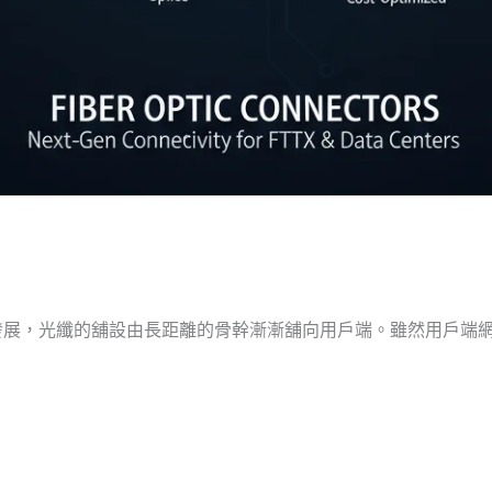
發展，光纖的舖設由長距離的骨幹漸漸舖向用戶端。雖然用戶端