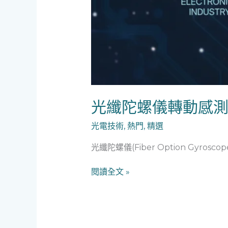
光纖陀螺儀轉動感
光電技術
,
熱門
,
精選
光纖陀螺儀(Fiber Option Gyr
光
閱讀全文 »
纖
陀
螺
儀