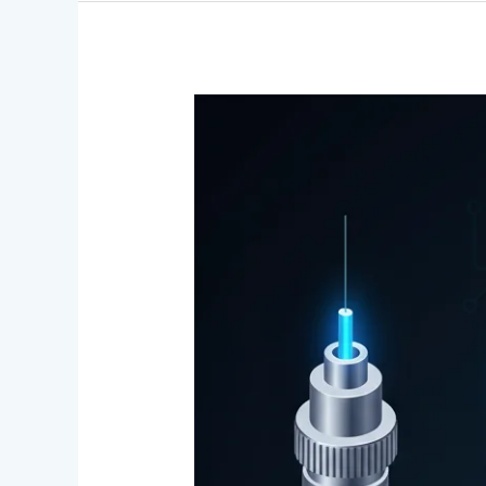
轉
動
感
測
器
之
技
術
及
應
用