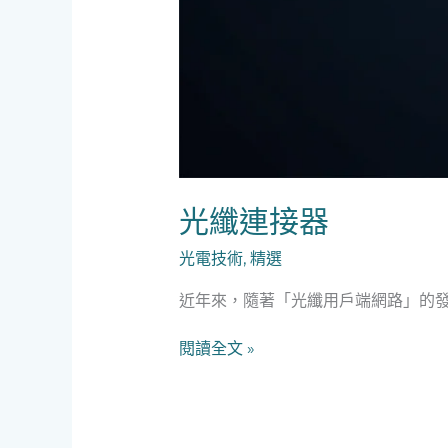
光纖連接器
光電技術
,
精選
近年來，隨著「光纖用戶端網路」的
光
閱讀全文 »
纖
連
接
器