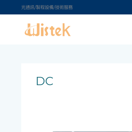
跳
光通訊/製程設備/技術服務
至
主
要
內
容
DC