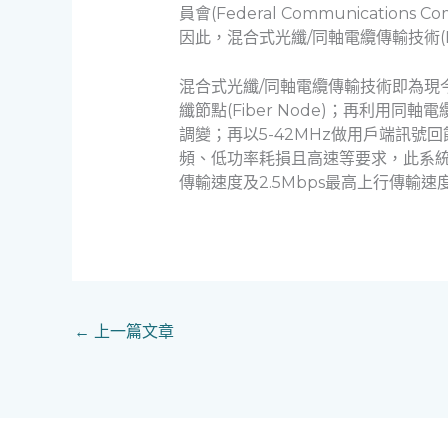
員會(Federal Communicat
因此，混合式光纖/同軸電纜傳輸技術(Hybird
混合式光纖/同軸電纜傳輸技術即為現
纖節點(Fiber Node)；再利用同
調變；再以5-42MHz做用戶端訊號
頻、低功率耗損且高速等要求，此系統由
傳輸速度及2.5Mbps最高上行傳輸速
←
上一篇文章