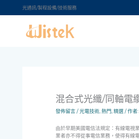
跳
光通訊/製程設備/技術服務
至
主
要
內
容
混合式光纖/同軸電
發佈留言
/
光電技術
,
熱門
,
精選
/ 作者
由於早期美國電信法規定：有線電視
業者亦不得從事電信業務，使得有線