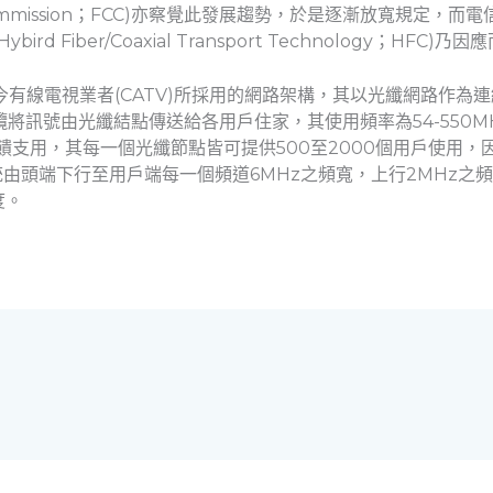
ions Commission；FCC)亦察覺此發展趨勢，於是逐漸放寬規
 Fiber/Coaxial Transport Technology；HFC)乃因
今有線電視業者(CATV)所採用的網路架構，其以光纖網路作為
軸電纜將訊號由光纖結點傳送給各用戶住家，其使用頻率為54-550MH
回饋支用，其每一個光纖節點皆可提供500至2000個用戶使用，因
頭端下行至用戶端每一個頻道6MHz之頻寬，上行2MHz之頻寬
度。