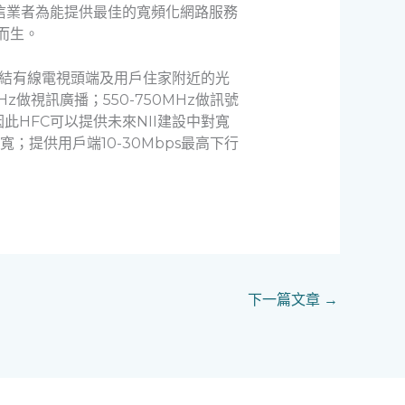
定，而電信業者為能提供最佳的寬頻化網路服務
應而生。
連結有線電視頭端及用戶住家附近的光
z做視訊廣播；550-750MHz做訊號
此HFC可以提供未來NII建設中對寬
；提供用戶端10-30Mbps最高下行
下一篇文章
→