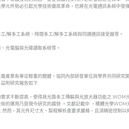
光學元件勢必引起光學技術徹底革命，也將在光電通訊系統中發
工/解多工系統、時間多工/解多工系統與同調通訊接受器等。
器、光電腦與光碟讀取系統等。
光電產業有舉足輕重的關鍵，協同內部研發單位與學界共同研究
茲附研究報告如下:
需求不斷提高，使得具光路多工傳輸與光放大器功能之 WDM
術的運用乃是現今研究的趨勢 。文獻記載中 ，積體光學WDM
 ; 然而，其元件尺寸大、製程解析度要求嚴格、且須精密控制