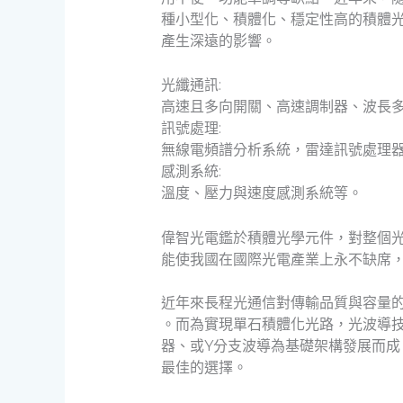
種小型化、積體化、穩定性高的積體
產生深遠的影響。
光纖通訊:
高速且多向開關、高速調制器、波長多
訊號處理:
無線電頻譜分析系統，雷達訊號處理
感測系統:
溫度、壓力與速度感測系統等。
偉智光電鑑於積體光學元件，對整個
能使我國在國際光電產業上永不缺席，
近年來長程光通信對傳輸品質與容量的
。而為實現單石積體化光路，光波導技
器、或Y分支波導為基礎架構發展而成
最佳的選擇。