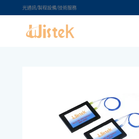
跳
光通訊/製程設備/技術服務
至
主
要
內
容