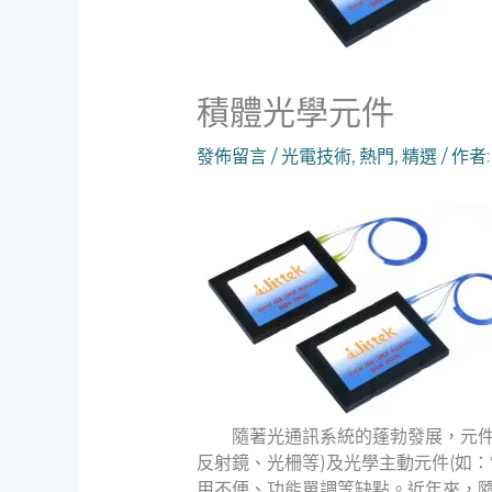
積體光學元件
發佈留言
/
光電技術
,
熱門
,
精選
/ 作者
隨著光通訊系統的蓬勃發展，元件小
反射鏡、光柵等)及光學主動元件(如
用不便、功能單調等缺點。近年來，