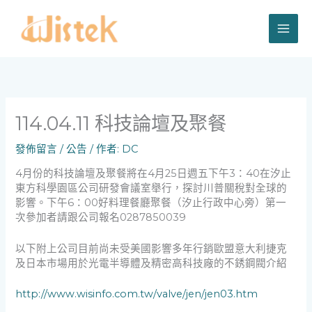
跳
至
主
要
內
容
114.04.11 科技論壇及聚餐
發佈留言
/
公告
/ 作者:
DC
4月份的科技論壇及聚餐將在4月25日週五下午3：40在汐止
東方科學園區公司研發會議室舉行，探討川普關稅對全球的
影響。下午6：00好料理餐廳聚餐（汐止行政中心旁）第一
次參加者請跟公司報名0287850039
以下附上公司目前尚未受美國影響多年行銷歐盟意大利捷克
及日本市場用於光電半導體及精密高科技廠的不銹鋼閥介紹
http://www.wisinfo.com.tw/valve/jen/jen03.htm