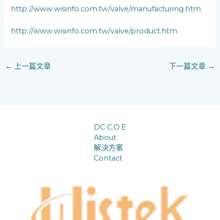
http://www.wisinfo.com.tw/valve/manufacturing.htm
http://www.wisinfo.com.tw/valve/product.htm
←
上一篇文章
下一篇文章
→
DC C.O.E
About
解決方案
Contact